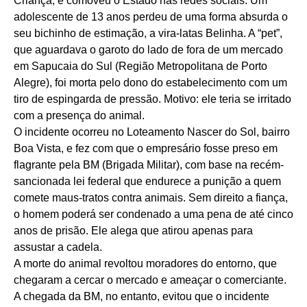
Criança, e comoveu o Estado nas redes sociais. Um
adolescente de 13 anos perdeu de uma forma absurda o
seu bichinho de estimação, a vira-latas Belinha. A “pet”,
que aguardava o garoto do lado de fora de um mercado
em Sapucaia do Sul (Região Metropolitana de Porto
Alegre), foi morta pelo dono do estabelecimento com um
tiro de espingarda de pressão. Motivo: ele teria se irritado
com a presença do animal.
O incidente ocorreu no Loteamento Nascer do Sol, bairro
Boa Vista, e fez com que o empresário fosse preso em
flagrante pela BM (Brigada Militar), com base na recém-
sancionada lei federal que endurece a punição a quem
comete maus-tratos contra animais. Sem direito a fiança,
o homem poderá ser condenado a uma pena de até cinco
anos de prisão. Ele alega que atirou apenas para
assustar a cadela.
A morte do animal revoltou moradores do entorno, que
chegaram a cercar o mercado e ameaçar o comerciante.
A chegada da BM, no entanto, evitou que o incidente