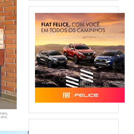
maio,
 ano.