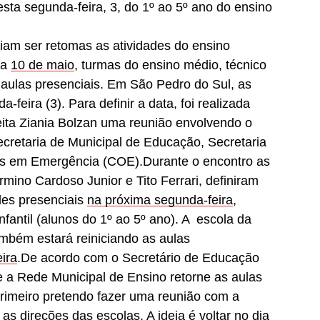
sta segunda-feira, 3, do 1º ao 5º ano do ensino
eriam ser retomas as atividades do ensino
ia
10 de maio
, turmas do ensino médio, técnico
 aulas presenciais. Em São Pedro do Sul, as
-feira (3). Para definir a data, foi realizada
ita Ziania Bolzan uma reunião envolvendo o
ecretaria de Municipal de Educação, Secretaria
s em Emergência (COE).Durante o encontro as
mino Cardoso Junior e Tito Ferrari, definiram
ades presenciais
na próxima segunda-feira
,
nfantil (alunos do 1º ao 5º ano). A escola da
mbém estará reiniciando as aulas
ira
.De acordo com o Secretário de Educação
e a Rede Municipal de Ensino retorne as aulas
Primeiro pretendo fazer uma reunião com a
as direções das escolas. A ideia é voltar no dia