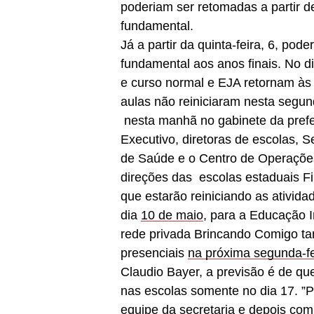
poderiam ser retomadas a partir de
fundamental.
Já a partir da quinta-feira, 6, pod
fundamental aos anos finais. No d
e curso normal e EJA retornam às
aulas não reiniciaram nesta segunda
nesta manhã no gabinete da prefe
Executivo, diretoras de escolas, S
de Saúde e o Centro de Operaçõe
direções das escolas estaduais Fir
que estarão reiniciando as ativid
dia
10 de maio
, para a Educação I
rede privada Brincando Comigo ta
presenciais
na próxima segunda-fe
Claudio Bayer, a previsão é de qu
nas escolas somente no dia 17. ”
equipe da secretaria e depois com 