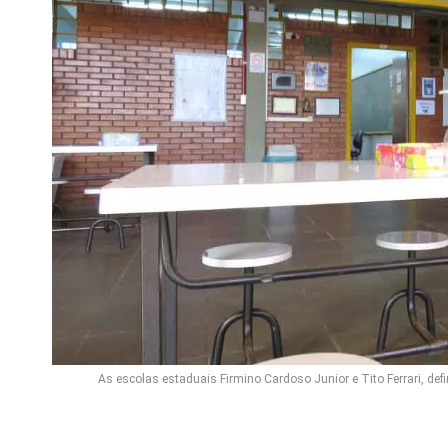
As escolas estaduais Firmino Cardoso Junior e Tito Ferrari, defi