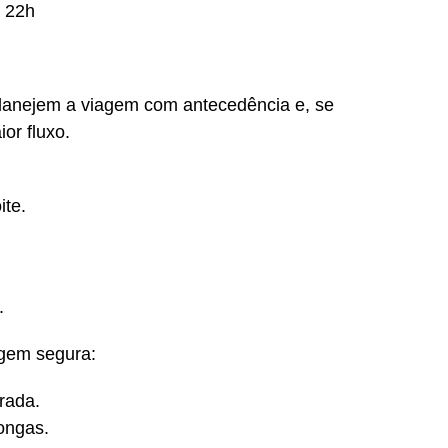
 22h
planejem a viagem com antecedência e, se
or fluxo.
ite.
.
gem segura:
rada.
ongas.