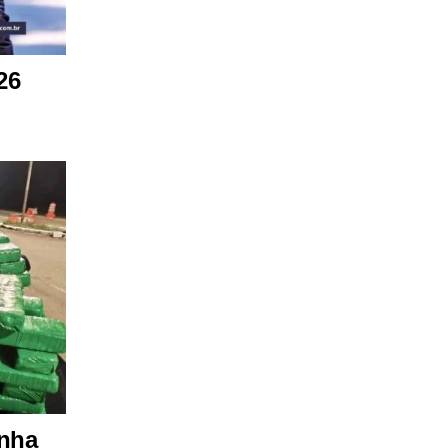
26
onha