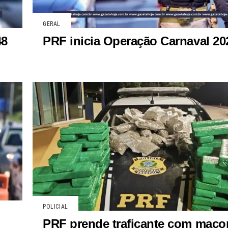
GERAL
48
PRF inicia Operação Carnaval 20
POLICIAL
PRF prende traficante com mac