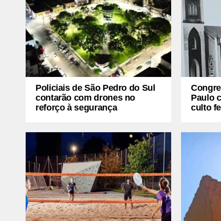
Policiais de São Pedro do Sul
Congre
contarão com drones no
Paulo 
reforço à segurança
culto f