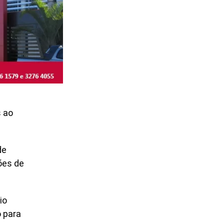
s ao
de
ões de
io
o para