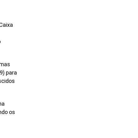
 Caixa
o
umas
9) para
scidos
ma
ndo os