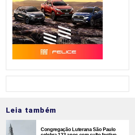
Leia também
Congregação Luterana São Paulo
celebra 123 anos com culto festivo