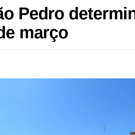
São Pedro determ
 de março