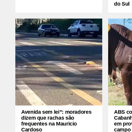
do Sul
Avenida sem lei”: moradores
ABS co
dizem que rachas são
Cabanh
frequentes na Mauricio
em prov
Cardoso
campo 