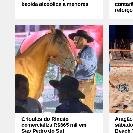
bebida alcoólica a menores
contar
reforço
Crioulos do Rincão
Aragão
comercializa R$665 mil em
sábado 
São Pedro do Sul
Beach 