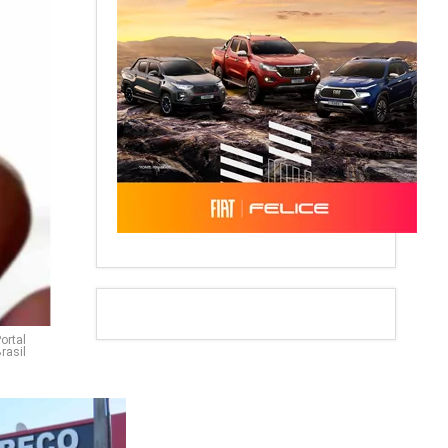
ortal
rasil