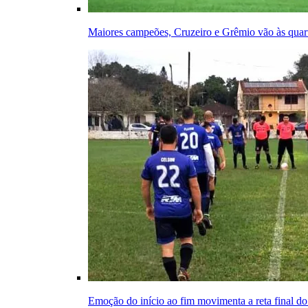
Maiores campeões, Cruzeiro e Grêmio vão às quar
Emoção do início ao fim movimenta a reta final d