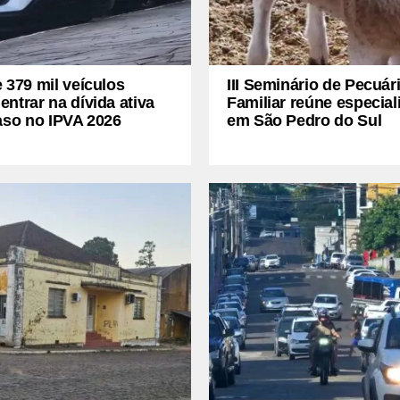
 379 mil veículos
III Seminário de Pecuár
ntrar na dívida ativa
Familiar reúne especial
aso no IPVA 2026
em São Pedro do Sul