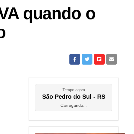
IPVA quando o
o
Tempo agora
São Pedro do Sul - RS
Carregando...