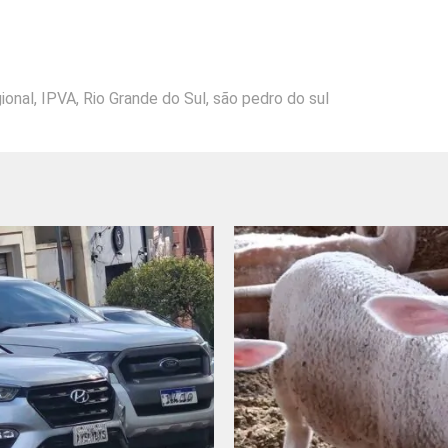
ional
,
IPVA
,
Rio Grande do Sul
,
são pedro do sul