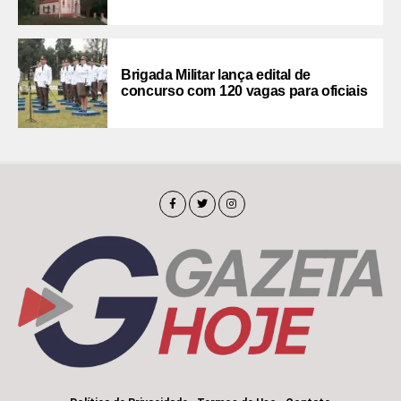
Brigada Militar lança edital de
concurso com 120 vagas para oficiais