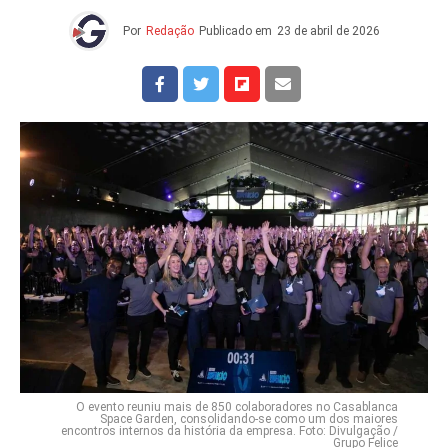
Por
Redação
Publicado em
23 de abril de 2026
O evento reuniu mais de 850 colaboradores no Casablanca
Space Garden, consolidando-se como um dos maiores
encontros internos da história da empresa. Foto: Divulgação /
Grupo Felice