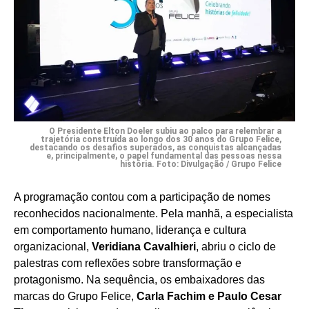
O Presidente Elton Doeler subiu ao palco para relembrar a
trajetória construída ao longo dos 30 anos do Grupo Felice,
destacando os desafios superados, as conquistas alcançadas
e, principalmente, o papel fundamental das pessoas nessa
história. Foto: Divulgação / Grupo Felice
A programação contou com a participação de nomes
reconhecidos nacionalmente. Pela manhã, a especialista
em comportamento humano, liderança e cultura
organizacional,
Veridiana Cavalhieri
, abriu o ciclo de
palestras com reflexões sobre transformação e
protagonismo. Na sequência, os embaixadores das
marcas do Grupo Felice,
Carla Fachim e Paulo Cesar