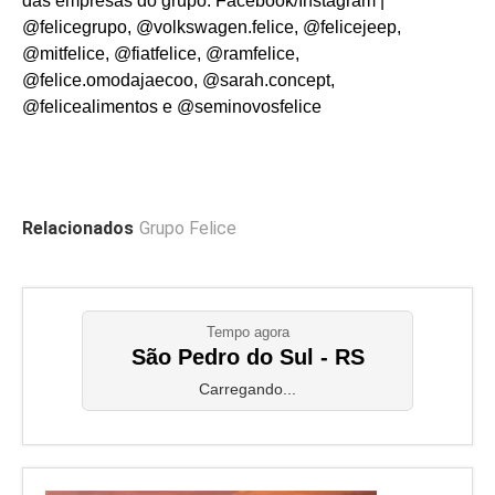
das empresas do grupo: Facebook/Instagram |
@felicegrupo, @volkswagen.felice, @felicejeep,
@mitfelice, @fiatfelice, @ramfelice,
@felice.omodajaecoo, @sarah.concept,
@felicealimentos e @seminovosfelice
Relacionados
Grupo Felice
Tempo agora
São Pedro do Sul - RS
Carregando...