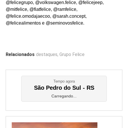
@felicegrupo, @volkswagen.felice, @felicejeep,
@mitfelice, @fiatfelice, @ramfelice,
@felice.omodajaecoo, @sarah.concept,
@felicealimentos e @seminovosfelice.
Relacionados
destaques
,
Grupo Felice
Tempo agora
São Pedro do Sul - RS
Carregando...