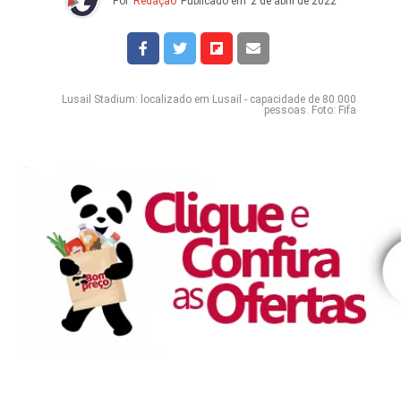
Por
Redação
Publicado em
2 de abril de 2022
Lusail Stadium: localizado em Lusail - capacidade de 80.000
pessoas. Foto: Fifa