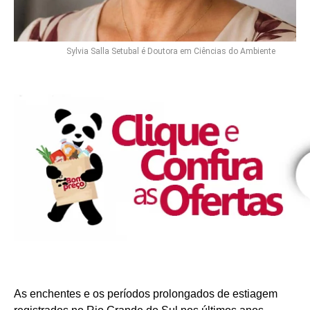
Sylvia Salla Setubal é Doutora em Ciências do Ambiente
As enchentes e os períodos prolongados de estiagem