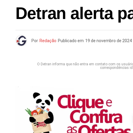
Detran alerta 
Por
Redação
Publicado em
19 de novembro de 2024
O Detran informa que não entra em contato com os usuário
correspondências ide