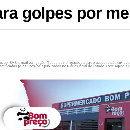
para golpes por 
s por SMS, e-mail ou ligação. Todas as notificações sobre processos são enviad
ntificadas pelos Correios e publicadas no Diário Oficial do Estado. Foto: Agência B