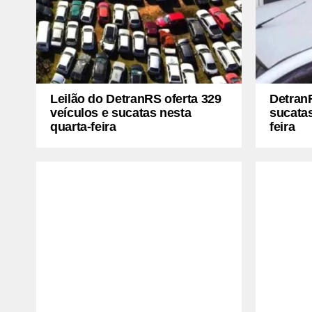
Leilão do DetranRS oferta 329
DetranR
veículos e sucatas nesta
sucatas
quarta-feira
feira