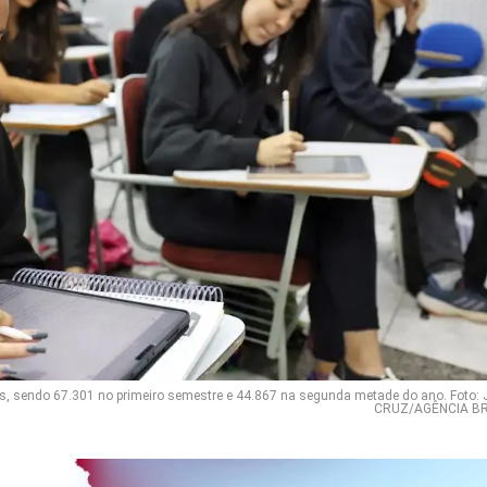
es, sendo 67.301 no primeiro semestre e 44.867 na segunda metade do ano. Foto:
CRUZ/AGÊNCIA BR