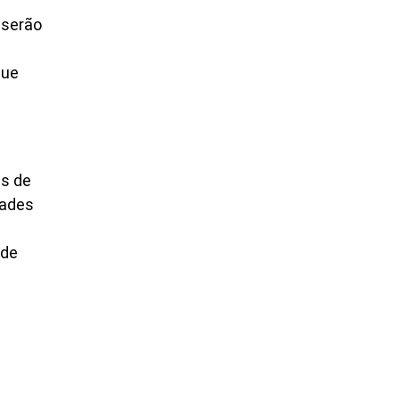
 serão
que
es de
dades
 de