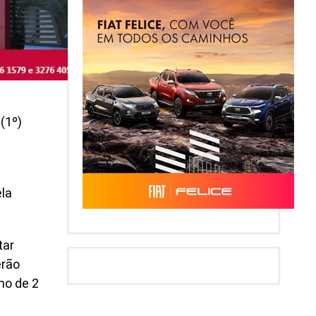
(1º)
ela
tar
erão
mo de 2