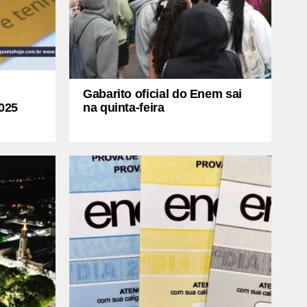
Gabarito oficial do Enem sai
025
na quinta-feira