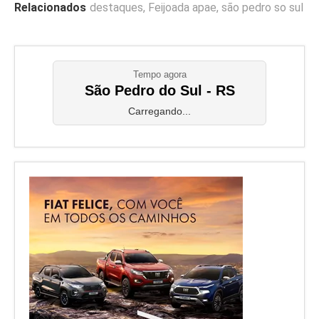
Relacionados
destaques
,
Feijoada apae
,
são pedro so sul
Tempo agora
São Pedro do Sul - RS
Carregando...