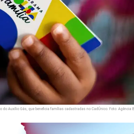
do Auxílio Gás, que beneficia famílias cadastradas no CadÚnico. Foto: Agência B