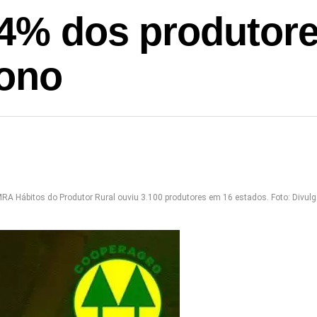
34% dos produtor
bono
A Hábitos do Produtor Rural ouviu 3.100 produtores em 16 estados. Foto: Divul