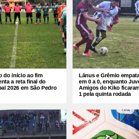
do início ao fim
Lánus e Grêmio empat
ta a reta final do
em 0 a 0, enquanto Juv
pal 2026 em São Pedro
Amigos do Kiko ficaram
1 pela quinta rodada