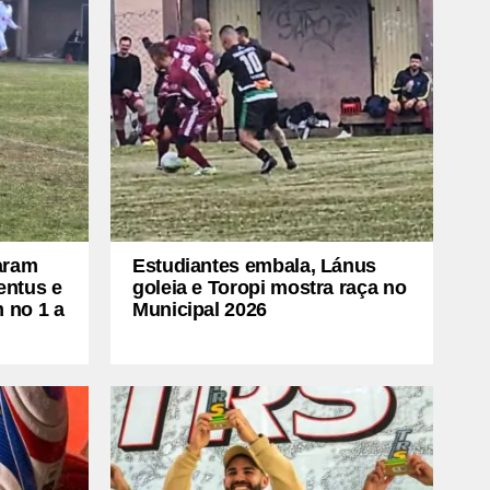
aram
Estudiantes embala, Lánus
entus e
goleia e Toropi mostra raça no
 no 1 a
Municipal 2026