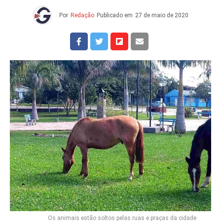
Por
Redação
Publicado em
27 de maio de 2020
Os animais estão soltos pelas ruas e praças da cidade