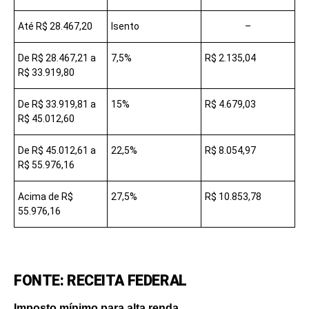
Até R$ 28.467,20
Isento
–
De R$ 28.467,21 a
7,5%
R$ 2.135,04
R$ 33.919,80
De R$ 33.919,81 a
15%
R$ 4.679,03
R$ 45.012,60
De R$ 45.012,61 a
22,5%
R$ 8.054,97
R$ 55.976,16
Acima de R$
27,5%
R$ 10.853,78
55.976,16
FONTE: RECEITA FEDERAL
Imposto mínimo para alta renda