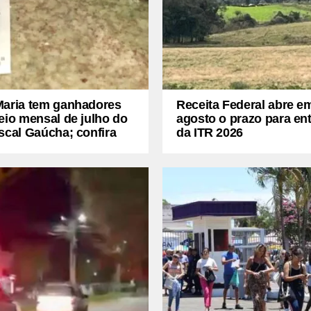
Maria tem ganhadores
Receita Federal abre e
eio mensal de julho do
agosto o prazo para en
scal Gaúcha; confira
da ITR 2026