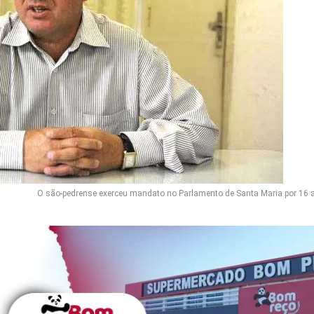
O são-pedrense exerceu mandato no Parlamento de Santa Maria por 16 