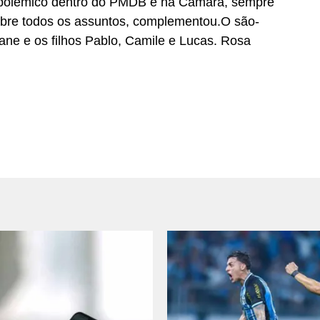
o polêmico dentro do PMDB e na Câmara, sempre
sobre todos os assuntos, complementou.O são-
ane e os filhos Pablo, Camile e Lucas. Rosa