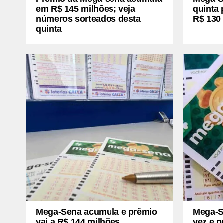
em R$ 145 milhões; veja
quinta
números sorteados desta
R$ 130
quinta
Mega-Sena acumula e prêmio
Mega-S
vai a R$ 144 milhões
vez e p