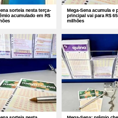
na sorteia nesta terça-
Mega-Sena acumula e 
prêmio acumulado em R$
principal vai para R$ 65
lhões
milhões
ena sorteia nesta
Mega-Sena: prêmio che