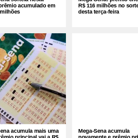
 prêmio acumulado em
R$ 116 milhões no sort
 milhões
desta terça-feira
ena acumula mais uma
Mega-Sena acumula
rêmio principal vai a R$
novamente e prêmio pri