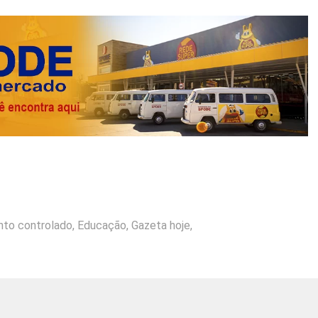
nto controlado
,
Educação
,
Gazeta hoje
,