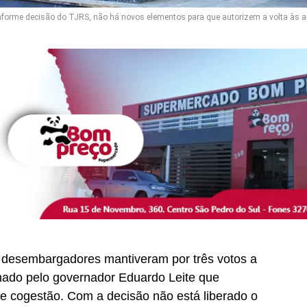
forme decisão do TJRS, não há novos elementos para que autorizem a volta às a
, desembargadores mantiveram por três votos a
nado pelo governador Eduardo Leite que
e cogestão. Com a decisão não está liberado o