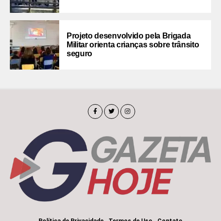
Projeto desenvolvido pela Brigada
Militar orienta crianças sobre trânsito
seguro