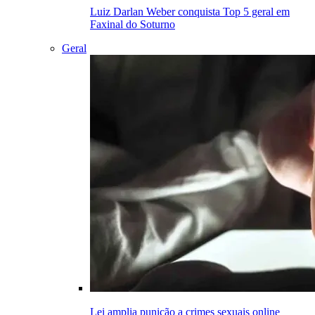
Luiz Darlan Weber conquista Top 5 geral em
Faxinal do Soturno
Geral
Lei amplia punição a crimes sexuais online