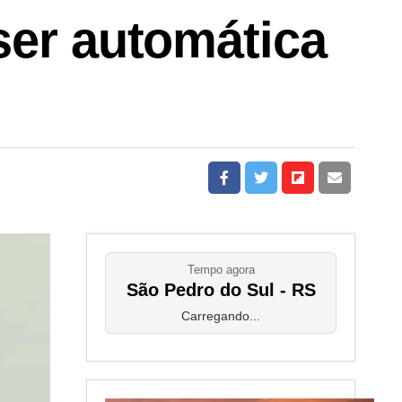
ser automática
Tempo agora
São Pedro do Sul - RS
Carregando...