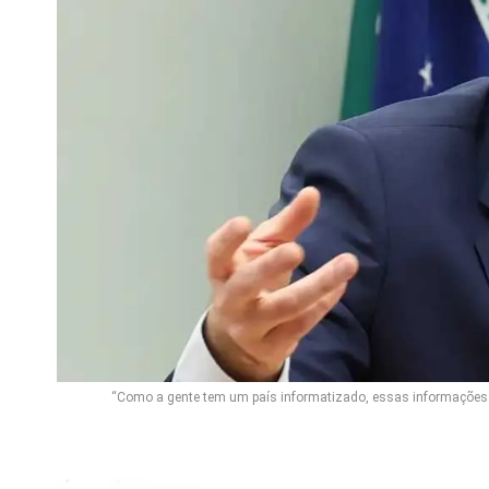
“Como a gente tem um país informatizado, essas informações 