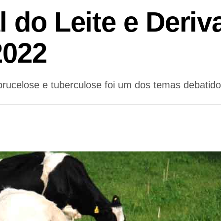
l do Leite e Deri
2022
 brucelose e tuberculose foi um dos temas debatid