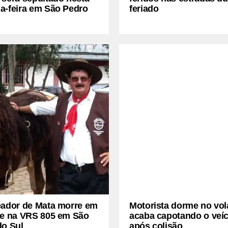
a-feira em São Pedro
feriado
eador de Mata morre em
Motorista dorme no vol
te na VRS 805 em São
acaba capotando o veí
do Sul
após colisão