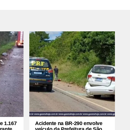
e 1.167
Acidente na BR-290 envolve
rante
veículo da Prefeitura de São