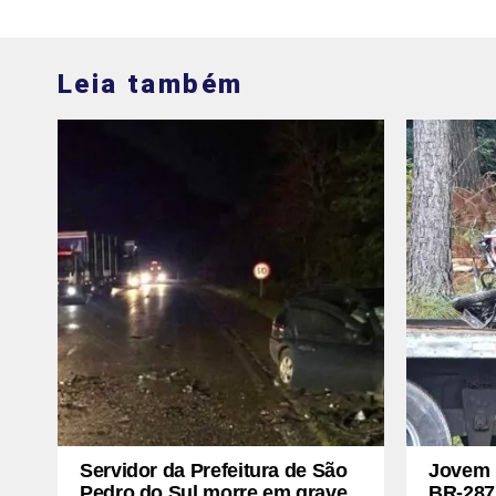
Leia também
Servidor da Prefeitura de São
Jovem 
Pedro do Sul morre em grave
BR-287