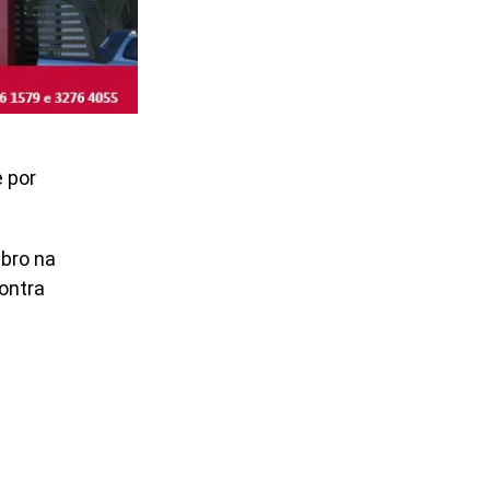
 por
bro na
ontra
O