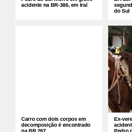
acidente na BR-386, em Iraí
segund
do Sul
Carro com dois corpos em
Ex-ver
decomposição é encontrado
aciden
na BR 287
Pedro 