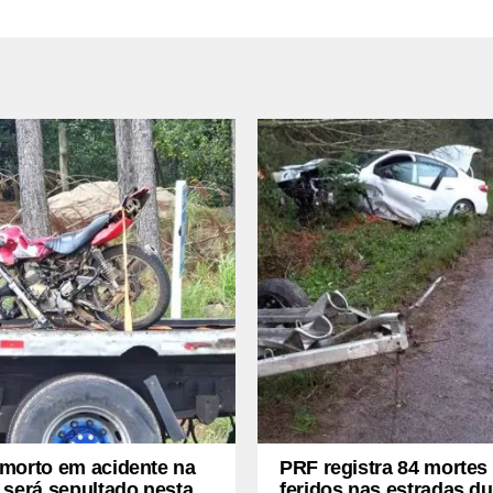
morto em acidente na
PRF registra 84 mortes 
 será sepultado nesta
feridos nas estradas du